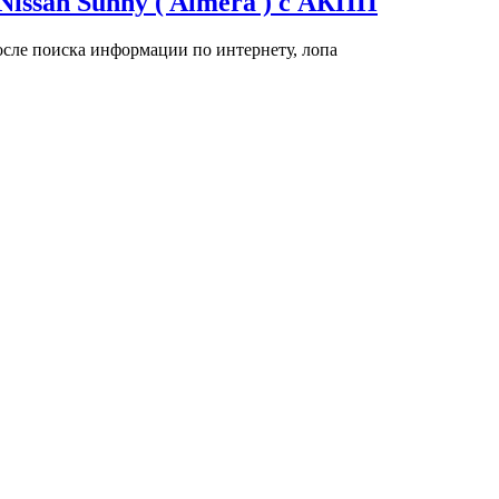
issan Sunny ( Almera ) с АКПП
осле поиска информации по интернету, лопа