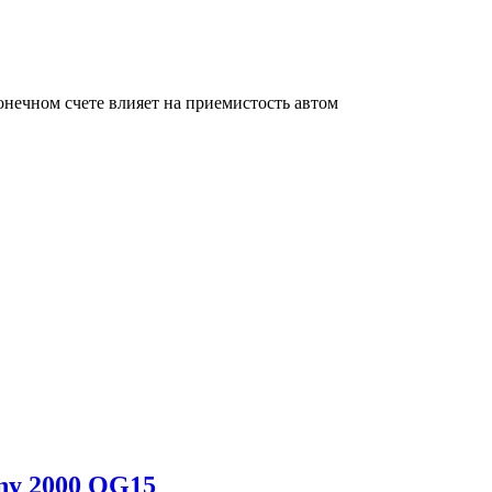
онечном счете влияет на приемистость автом
ny 2000 QG15