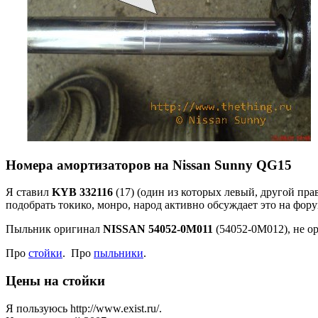
Номера амортизаторов на Nissan Sunny QG15
Я ставил
KYB 332116
(17) (один из которых левый, другой пра
подобрать токико, монро, народ активно обсуждает это на фору
Пыльник оригинал
NISSAN 54052-0M011
(54052-0M012), не о
Про
стойки
. Про
пыльники
.
Цены на стойки
Я пользуюсь http://www.exist.ru/.