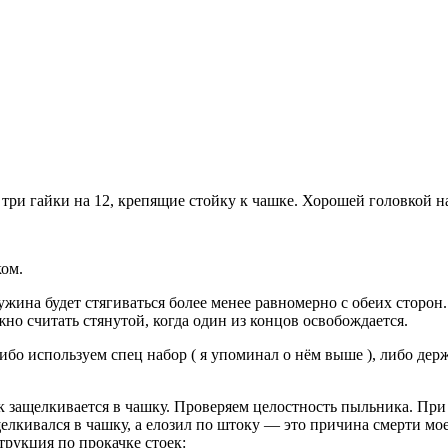
 три гайки на 12, крепящие стойку к чашке. Хорошей головкой н
ом.
ужина будет стягиваться более менее равномерно с обеих сторон
но считать стянутой, когда один из концов освобождается.
либо используем спец набор ( я упоминал о нём выше ), либо де
к защелкивается в чашку. Проверяем целостность пыльника. П
елкивался в чашку, а елозил по штоку — это причина смерти мо
трукция по прокачке стоек: