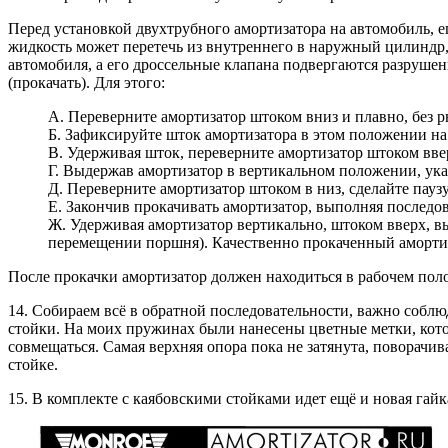
Перед установкой двухтрубного амортизатора на автомобиль, е
жидкость может перетечь из внутреннего в наружный цилиндр, 
автомобиля, а его дроссельные клапана подвергаются разруш
(прокачать). Для этого:
А. Переверните амортизатор штоком вниз и плавно, без р
Б. Зафиксируйте шток амортизатора в этом положении на 2
В. Удерживая шток, переверните амортизатор штоком ввер
Г. Выдержав амортизатор в вертикальном положении, ука
Д. Переверните амортизатор штоком в низ, сделайте паузу 
Е. Закончив прокачивать амортизатор, выполняя последов
Ж. Удерживая амортизатор вертикально, штоком вверх, в
перемещении поршня). Качественно прокаченный амортиз
После прокачки амортизатор должен находиться в рабочем 
14. Собираем всё в обратной последовательности, важно собл
стойки. На моих пружинах были нанесены цветные метки, кот
совмещаться. Самая верхняя опора пока не затянута, поворачив
стойке.
15. В комплекте с каябовскими стойками идет ещё и новая гайк