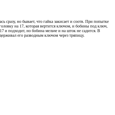
ь сразу, но бывает, что гайка закисает и соотв. При попытке
головку на 17, которая вертится ключом, и бобины под ключ,
17 и подходит, но бобина мельче и на шток не садится. В
идерживал его разводным ключом через тряпицу.