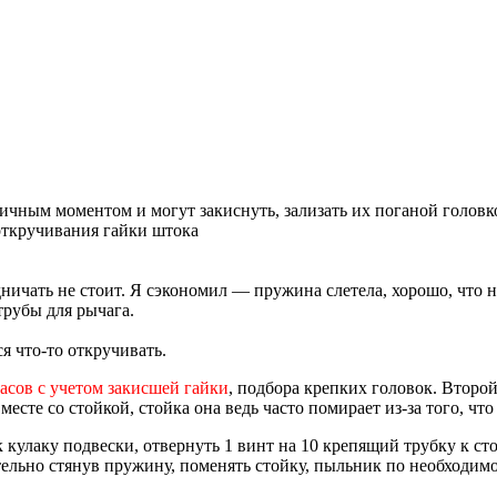
ичным моментом и могут закиснуть, зализать их поганой головк
 откручивания гайки штока
ничать не стоит. Я сэкономил — пружина слетела, хорошо, что н
трубы для рычага.
я что-то откручивать.
часов с учетом закисшей гайки
, подбора крепких головок. Второй
месте со стойкой, стойка она ведь часто помирает из-за того, ч
кулаку подвески, отвернуть 1 винт на 10 крепящий трубку к стой
тельно стянув пружину, поменять стойку, пыльник по необходимо