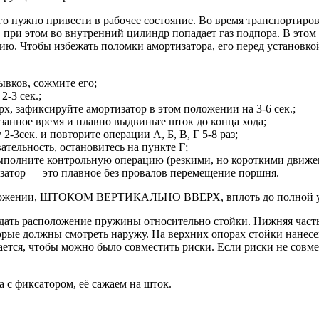
го нужно привести в рабочее состояние. Во время транспортиров
при этом во внутренний цилиндр попадает газ подпора. В этом с
ению. Чтобы избежать поломки амортизатора, его перед устано
ывков, сожмите его;
-3 сек.;
х, зафиксируйте амортизатор в этом положении на 3-6 сек.;
занное время и плавно выдвиньте шток до конца хода;
2-3сек. и повторите операции А, Б, В, Г 5-8 раз;
ательность, остановитесь на пункте Г;
ыполните контрольную операцию (резкими, но короткими движен
атор — это плавное без провалов перемещение поршня.
положении, ШТОКОМ ВЕРТИКАЛЬНО ВВЕРХ, вплоть до полной ус
юдать расположение пружины относительно стойки. Нижняя част
орые должны смотреть наружу. На верхних опорах стойки нанес
ается, чтобы можно было совместить риски. Если риски не совме
а с фиксатором, её сажаем на шток.