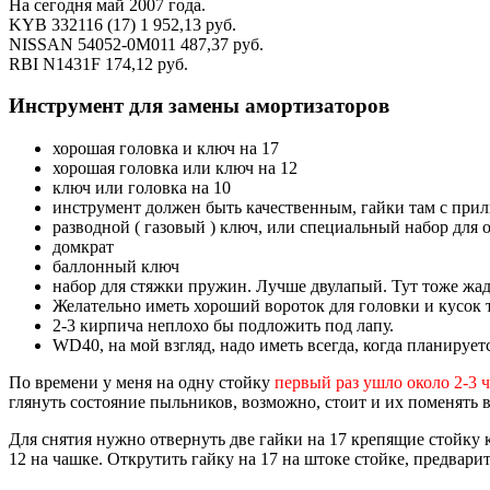
На сегодня май 2007 года.
KYB 332116 (17) 1 952,13 руб.
NISSAN 54052-0M011 487,37 руб.
RBI N1431F 174,12 руб.
Инструмент для замены амортизаторов
хорошая головка и ключ на 17
хорошая головка или ключ на 12
ключ или головка на 10
инструмент должен быть качественным, гайки там с прил
разводной ( газовый ) ключ, или специальный набор для
домкрат
баллонный ключ
набор для стяжки пружин. Лучше двулапый. Тут тоже жад
Желательно иметь хороший вороток для головки и кусок 
2-3 кирпича неплохо бы подложить под лапу.
WD40, на мой взгляд, надо иметь всегда, когда планируетс
По времени у меня на одну стойку
первый раз ушло около 2-3 
глянуть состояние пыльников, возможно, стоит и их поменять в
Для снятия нужно отвернуть две гайки на 17 крепящие стойку к 
12 на чашке. Открутить гайку на 17 на штоке стойке, предвари