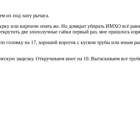
ем их под лапу рычага.
 чурку или кирпичи опять же. Но домкрат убирать ИМХО всё рав
ткрутить две злополучные гайки первый раз, мне пришлось изряд
шую головку на 17, хороший вороток с куском трубы или иным ры
ческую защелку. Откручиваем винт на 10. Вытаскиваем все трубк