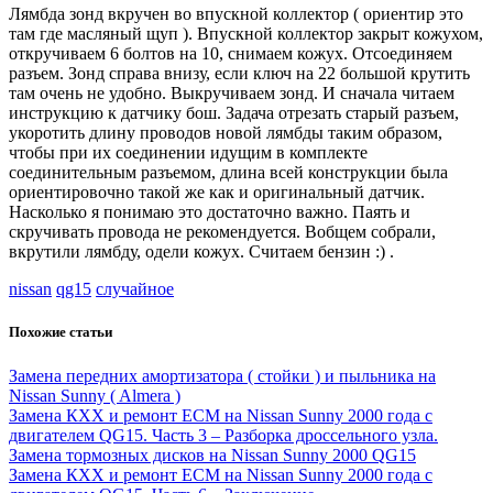
Лямбда зонд вкручен во впускной коллектор ( ориентир это
там где масляный щуп ). Впускной коллектор закрыт кожухом,
откручиваем 6 болтов на 10, снимаем кожух. Отсоединяем
разъем. Зонд справа внизу, если ключ на 22 большой крутить
там очень не удобно. Выкручиваем зонд. И сначала читаем
инструкцию к датчику бош. Задача отрезать старый разъем,
укоротить длину проводов новой лямбды таким образом,
чтобы при их соединении идущим в комплекте
соединительным разъемом, длина всей конструкции была
ориентировочно такой же как и оригинальный датчик.
Насколько я понимаю это достаточно важно. Паять и
скручивать провода не рекомендуется. Вобщем собрали,
вкрутили лямбду, одели кожух. Считаем бензин :) .
nissan
qg15
случайное
Похожие статьи
Замена передних амортизатора ( стойки ) и пыльника на
Nissan Sunny ( Almera )
Замена КХХ и ремонт ECM на Nissan Sunny 2000 года с
двигателем QG15. Часть 3 – Разборка дроссельного узла.
Замена тормозных дисков на Nissan Sunny 2000 QG15
Замена КХХ и ремонт ECM на Nissan Sunny 2000 года с