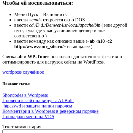
Чтобы ей воспользоваться:
Меню Пуск – Выполнить
ввести «
cmd
» откроется окно DOS
ввести
cd /D d:/Denwer/usr/local/apache/bin
( или другой
путь, туда где у вас установлен денвер и апач
соответсвенно )
ввести команду как описано выше («
ab -n10 -c2
http://www.your_site.ru/
» и так далее )
Связка
ab
и
WP-Tuner
позволяют достаточно эффективно
оптимизировать для нагрузок сайты на WordPress.
wordpress
случайное
Похожие статьи
Shortcodes в Wordpress
Проверить сайт на вирусы AI-Bolit
.htpasswd и защита папки паролем
Комментарии в Wordpress в реверсном порядке
Пропадало место на VDS
Текст комментария