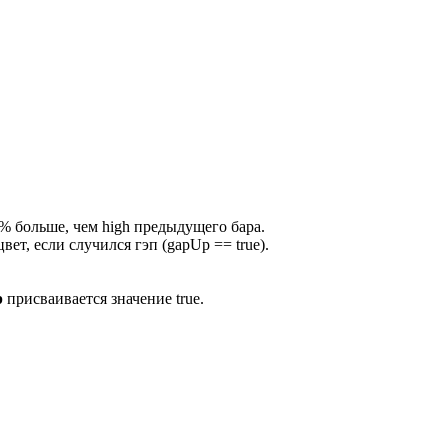
 3% больше, чем high предыдущего бара.
ет, если случился гэп (gapUp == true).
p
присваивается значение true.