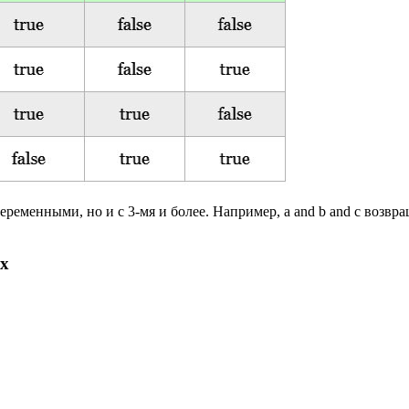
еменными, но и с 3-мя и более. Например, a and b and c возвраща
ах