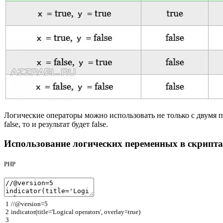
Логические операторы можно использовать не только с двумя пер
false, то и результат будет false.
Использование логических переменных в скрипт
PHP
1
//@version=5
2
indicator
(
title
=
'Logical operators'
,
overlay
=
true
)
3