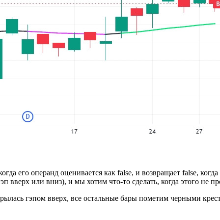
гда его операнд оценивается как false, и возвращает false, когда
п вверх или вниз), и мы хотим что-то сделать, когда этого не п
трылась гэпом вверх, все остальные бары пометим черными крес