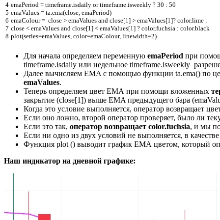
4
emaPeriod
=
timeframe
.
isdaily
or
timeframe
.
isweekly
?
30
:
50
5
emaValues
=
ta
.
ema
(
close
,
emaPeriod
)
6
emaColour
=
close
>
emaValues
and
close
[
1
]
>
emaValues
[
1
]
?
color
.
lime
:
7
close
<
emaValues
and
close
[
1
]
<
emaValues
[
1
]
?
color
.
fuchsia
:
color
.
black
8
plot
(
series
=
emaValues
,
color
=
emaColour
,
linewidth
=
2
)
Для начала определяем переменную
emaPeriod
при помощ
timeframe.isdaily или недельное timeframe.isweekly разр
Далее вычисляем EMA с помощью функции ta.ema() по цен
emaValues
.
Теперь определяем цвет ЕМА при помощи вложенных
те
закрытие (close[1]) выше EMA предыдущего бара (emaValue
Когда это условие выполняется, оператор возвращает цвет
Если оно ложно, второй оператор проверяет, было ли теку
Если это так,
оператор возвращает color.fuchsia
, и мы п
Если ни одно из двух условий не выполняется, в качеств
Функция plot () выводит график ЕМА цветом, который о
Наш индикатор на дневной графике: