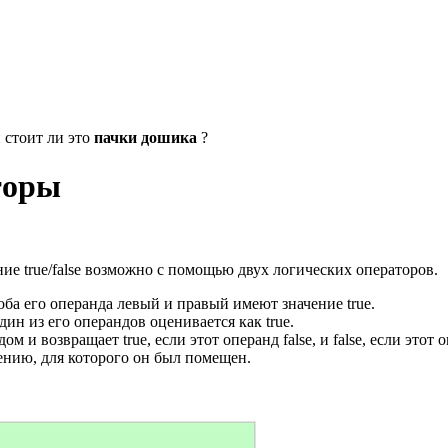
 стоит ли это
пачки дошика
?
аторы
ние true/false возможно с помощью двух логических операторов.
 оба его операнда левый и правый имеют значение true.
дин из его операндов оценивается как true.
м и возвращает true, если этот операнд false, и false, если этот 
чению, для которого он был помещен.