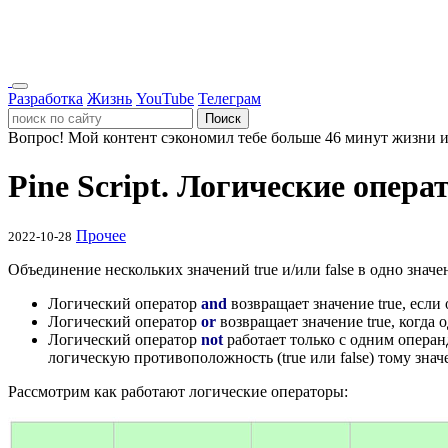
Разработка
Жизнь
YouTube
Телеграм
Поиск
Вопрос!
Мой контент сэкономил тебе больше 46 минут жизни и
Pine Script. Логические опер
Прочее
2022-10-28
Объединение нескольких значений true и/или false в одно значе
Логический оператор
and
возвращает значение true, если
Логический оператор
or
возвращает значение true, когда о
Логический оператор
not
работает только с одним операндо
логическую противоположность (true или false) тому зна
Рассмотрим как работают логические операторы: