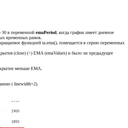
е 30 в переменной
emaPeriod
, когда график имеет дневное
ьных временных рамок.
звращаемое функцией ta.ema(), помещается в серию переменных
рытия (close) (>) EMA (emaValues) и было ли предыдущее
 закрытие меньше EMA.
анию ( linewidth=2).