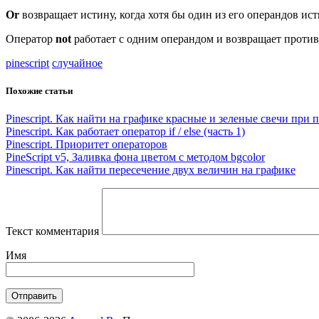
Or
возвращает истину, когда хотя бы один из его операндов ист
Оператор
not
работает с одним операндом и возвращает противо
pinescript
случайное
Похожие статьи
Pinescript. Как найти на графике красные и зеленые свечи при
Pinescript. Как работает оператор if / else (часть 1)
Pinescript. Приоритет операторов
PineScript v5, Заливка фона цветом с методом bgcolor
Pinescript. Как найти пересечение двух величин на графике
Текст комментария
Имя