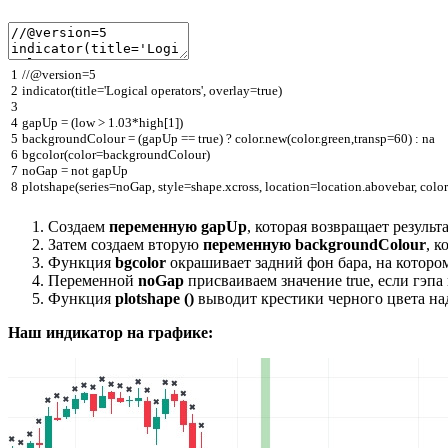
1
//@version=5
2
indicator
(
title
=
'Logical operators'
,
overlay
=
true
)
3
4
gapUp
=
(
low
>
1.03
*
high
[
1
]
)
5
backgroundColour
=
(
gapUp
==
true
)
?
color
.
new
(
color
.
green
,
transp
=
60
)
:
na
6
bgcolor
(
color
=
backgroundColour
)
7
noGap
=
not
gapUp
8
plotshape
(
series
=
noGap
,
style
=
shape
.
xcross
,
location
=
location
.
abovebar
,
color
Создаем
переменную gapUp
, которая возвращает результ
Затем создаем вторую
переменную backgroundColour
, к
Функция
bgcolor
окрашивает задний фон бара, на котором
Переменной
noGap
присваиваем значение true, если гэпа 
Функция
plotshape ()
выводит крестики черного цвета над 
Наш индикатор на графике: