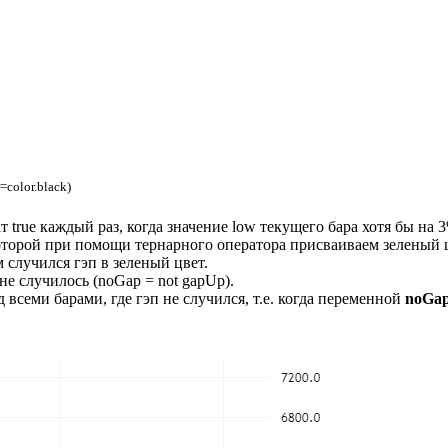
=
color
.
black
)
ат true каждый раз, когда значение low текущего бара хотя бы на
оторой при помощи тернарного оператора присваиваем зеленый цв
 случился гэп в зеленый цвет.
не случилось (noGap = not gapUp).
всеми барами, где гэп не случился, т.е. когда переменной
noGa