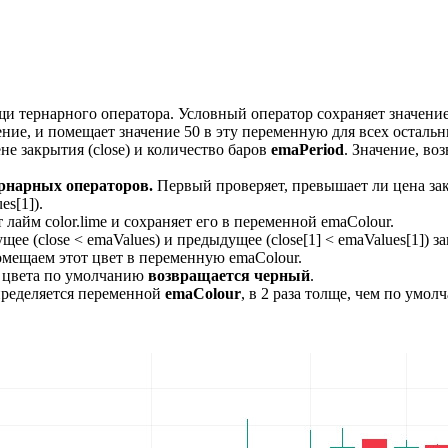
и тернарного оператора. Условный оператор сохраняет значени
ешение, и помещает значение 50 в эту переменную для всех остал
е закрытия (close) и количество баров
emaPeriod
. Значение, во
рнарных операторов.
Первый проверяет, превышает ли цена зак
s[1]).
 лайм color.lime и сохраняет его в переменной emaColour.
щее (close < emaValues) и предыдущее (close[1] < emaValues[1])
омещаем этот цвет в переменную emaColour.
е цвета по умолчанию
возвращается черный
.
пределяется переменной
emaColour
, в 2 раза толще, чем по умолч