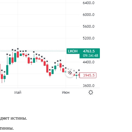
едмет истины.
стинны.