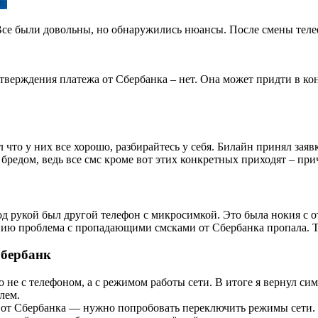
 Все были довольны, но обнаружились нюансы. После смены теле
одтверждения платежа от Сбербанка – нет. Она может придти в ко
что у них все хорошо, разбирайтесь у себя. Билайн принял заявк
бредом, ведь все смс кроме вот этих конкретных приходят – при
под рукой был другой телефон с микросимкой. Это была нокия с 
ению проблема с пропадающими смсками от Сбербанка пропала. Т
Сбербанк
 не с телефоном, а с режимом работы сети. В итоге я вернул си
лем.
от Сбербанка — нужно попробовать переключить режимы сети. 