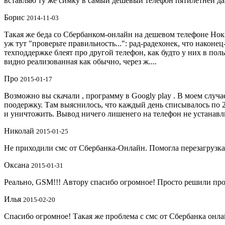
вставляю ту же симку в самый дешевый телефон пятилетней дав
Борис
2014-11-03
Такая же беда со Сбербанком-онлайн на дешевом телефоне Ноки
уж тут "проверьте правильность...": рад-радехонек, что нак
техподдержке блеят про другой телефон, как будто у них в пол
видно реализованная как обычно, через ж....
Про
2015-01-17
Возможно вы скачали , программу в Googlу play . В моем случа
поодержку. Там выяснилось, что каждый день списывалось по 2
и уничтожить. Вывод ничего лишенего на телефон не устанавли
Николай
2015-01-25
Не приходили смс от Сбербанка-Онлайн. Помогла перезагрузка
Оксана
2015-01-31
Реально, GSM!!! Автору спасибо огромное! Просто решили пр
Илья
2015-02-20
Спасибо огромное! Такая же проблема с смс от Сбербанка о