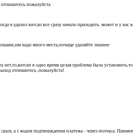
L отпишитесь пожалуйста
гда я удалил ватсап все сразу начало приходить. может и у вас 
большие,им надо много места,почаще удаляйте лишнее
 нет,то,ватсап в одно время целая проблема была установить,то
выход отпишитесь ,пожалуйста!
 сразу, а с кодом подтверждения платежа - через полчаса. Приме