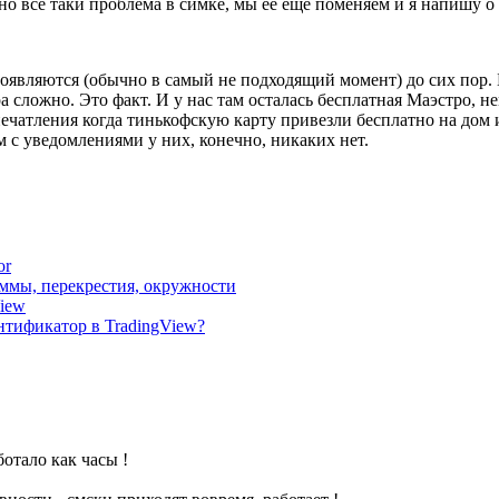
но всё таки проблема в симке, мы её ещё поменяем и я напишу о 
являются (обычно в самый не подходящий момент) до сих пор. Б
ера сложно. Это факт. И у нас там осталась бесплатная Маэстро, 
ечатления когда тинькофскую карту привезли бесплатно на дом и
м с уведомлениями у них, конечно, никаких нет.
or
раммы, перекрестия, окружности
View
ентификатор в TradingView?
ботало как часы !