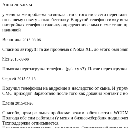
Анна
2015-02-24
у меня та же проблема возникла - ни с того ни с сего перестал
по вашему совету - тоже бестолку. В другой телефон симку вста
настройках телефона галочку определения спама и смс стали пр
наличкой
Вероника
2015-03-06
Спасибо автору!!! та же проблема с Nokia XL, до этого был Sa
hlcs
2015-03-06
Помогла перезагрузка телефона (galaxy s3). После перезагрузк
Сергей
2015-03-13
Получил телефоном на андройде в наследство от сына. И упрям
СМС приходят. Заработало после того как добавил контакт с но
Елена
2015-03-26
Спасибо, прям реальная проблема: режим работы сети в WCDM
Полгода обе сим работали (у меня и бизнес-сбербанк подключен)
Техподдержка отписывается.