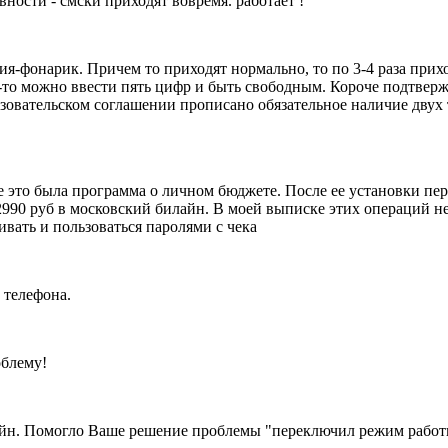
ности - смски приходят вовремя. работает !
я-фонарик. Причем то приходят нормально, то по 3-4 раза прихо
онец-то можно ввести пять цифр и быть свободным. Короче под
ьзовательском соглашении прописано обязательное наличие двух 
е это была программа о личном бюджете. После ее установки пер
990 руб в московский билайн. В моей выписке этих операций не
вать и пользоваться паролями с чека
 телефона.
облему!
нлайн. Помогло Ваше решение проблемы "переключил режим раб