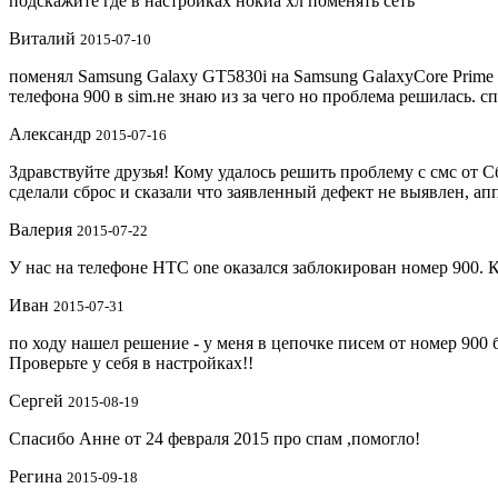
подскажите где в настройках нокиа хл поменять сеть
Виталий
2015-07-10
поменял Samsung Galaxy GT5830i на Samsung GalaxyCore Prim
телефона 900 в sim.не знаю из за чего но проблема решилась. с
Александр
2015-07-16
Здравствуйте друзья! Кому удалось решить проблему с смс от 
сделали сброс и сказали что заявленный дефект не выявлен, а
Валерия
2015-07-22
У нас на телефоне HTC one оказался заблокирован номер 900. К
Иван
2015-07-31
по ходу нашел решение - у меня в цепочке писем от номер 900
Проверьте у себя в настройках!!
Сергей
2015-08-19
Спасибо Анне от 24 февраля 2015 про спам ,помогло!
Регина
2015-09-18