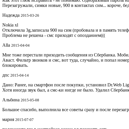
Как этот глюк исправить - не понимаю. Одноразовый пароль на
Перезагружали, симки новые, 900 в контактах сим... короче, бе
Надежда
2015-03-26
Nokia xl
Отключила 3g,записала 900 на сим (пробовала и в память телеф
Проблема не решена - смс приходят с опозданием(((
Alla
2015-04-04
Мне тоже перестали приходить сообщения из Сбербанка. Мобил
Аваст. Фильтр звонков и смс, вот туда, случайно, и попал ном
блокировать.
дпс
2015-04-14
Дано: Ранее, на смартфон после покупки, установил Dr.Web Li
Хотя иногда звук был, а смс-ки нигде не было. Удалил Сберба
Альбина
2015-05-08
Большое спасибо, выполнила все советы сразу и после перезаг
мария
2015-07-07