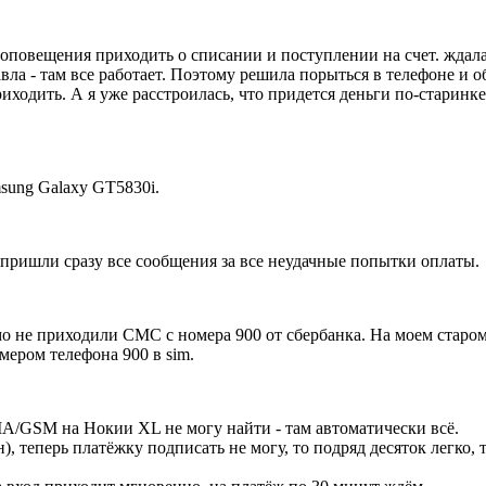
и оповещения приходить о списании и поступлении на счет. ждала,
вла - там все работает. Поэтому решила порыться в телефоне и о
иходить. А я уже расстроилась, что придется деньги по-старинк
msung Galaxy GT5830i.
и пришли сразу все сообщения за все неудачные попытки оплаты.
о не приходили СМС с номера 900 от сбербанка. На моем старом 
мером телефона 900 в sim.
A/GSM на Нокии XL не могу найти - там автоматически всё.
, теперь платёжку подписать не могу, то подряд десяток легко, т