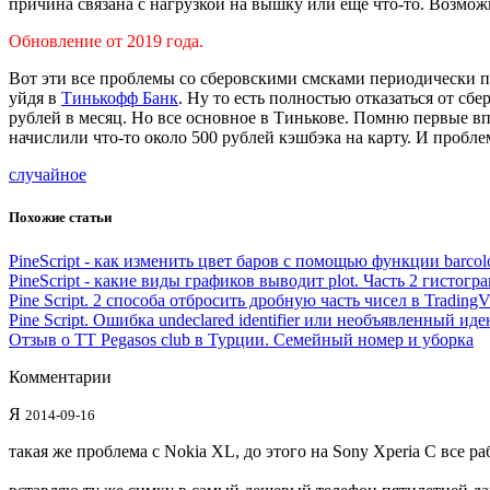
причина связана с нагрузкой на вышку или ещё что-то. Возмож
Обновление от 2019 года.
Вот эти все проблемы со сберовскими смсками периодически по
уйдя в
Тинькофф Банк
. Ну то есть полностью отказаться от сб
рублей в месяц. Но все основное в Тинькове. Помню первые вп
начислили что-то около 500 рублей кэшбэка на карту. И пробле
случайное
Похожие статьи
PineScript - как изменить цвет баров с помощью функции barcol
PineScript - какие виды графиков выводит plot. Часть 2 гистог
Pine Script. 2 способа отбросить дробную часть чисел в Trading
Pine Script. Ошибка undeclared identifier или необъявленный ид
Отзыв о TT Pegasos club в Турции. Семейный номер и уборка
Комментарии
Я
2014-09-16
такая же проблема с Nokia XL, до этого на Sony Xperia C все ра