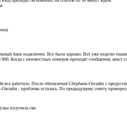
 вход приходит мгновенно, на платёж по 30 минут ждём.
да
она)
ьный банк подключен. Все было хорошо. Вот уже неделю тишина
ер 900. Когда с неизвестных номеров приходят сообщения, аваст 
ght все работало. После обновления Сбербанк-Онлайн с предуст
нк-Онлайн - проблема осталась. По предыдущему совету проверил
рузки получила смс