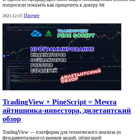
попросили показать как прицепить к докеру htt
Прочее
2021-12-15
TradingView + PineScript = Мечта
айтишника-инвестора, дилетантский
обзор
TradingView — платформа для технического анализа (и
фундаментального) рынков акций, облигаций