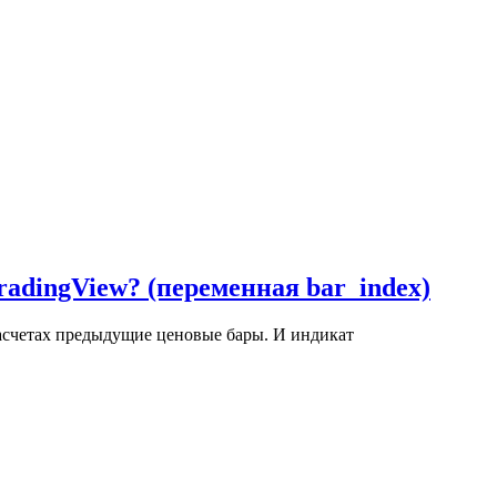
TradingView? (переменная bar_index)
расчетах предыдущие ценовые бары. И индикат