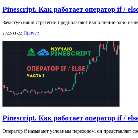
Pinescript. Как работает оператор if / els
Зачастую наши стратегии предполагают выполнение одно из дв
Прочее
2022-11-22
Pinescript. Как работает оператор if / els
Оператор if называют условным переходом, он представляет соб