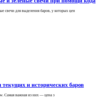
ные и зеленые свечи при помощи кода
е свечи для выделения баров, у которых цен
я текущих и исторических баров
low. Самая важная из них — цена з