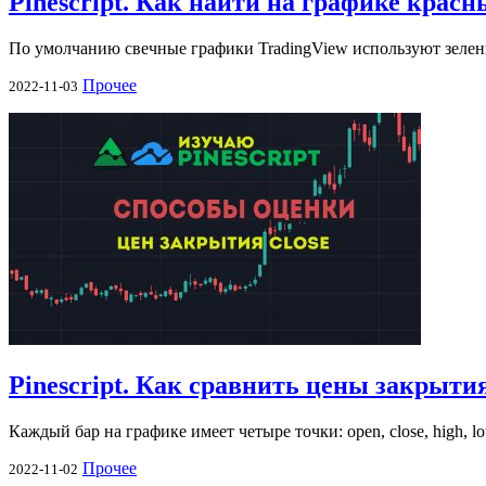
Pinescript. Как найти на графике крас
По умолчанию свечные графики TradingView используют зелены
Прочее
2022-11-03
Pinescript. Как сравнить цены закрыти
Каждый бар на графике имеет четыре точки: open, close, high, 
Прочее
2022-11-02