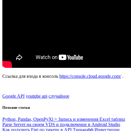
Ссылка для входа в консоль
https://console.cloud.google.com/
.
Google API
youtube api
случайное
Похожие статьи
Python, Pandas, OpenPyXl = Запись и изменения Excel таблиц
Parse Server на своем VDS и подключение в Android Studio
Как получить Figi по тикеру в API Тинькофф Инвестиции