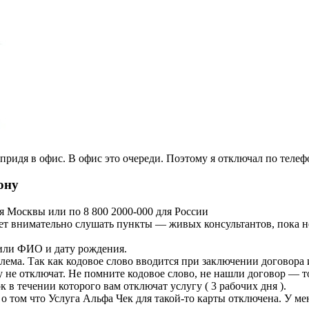
ридя в офис. В офис это очереди. Поэтому я отключал по телеф
ону
я Москвы или по 8 800 2000-000 для России
т внимательно слушать пункты — живых консультантов, пока не
или ФИО и дату рождения.
лема. Так как кодовое слово вводится при заключении договора 
у не отключат. Не помните кодовое слово, не нашли договор — то
 в течении которого вам отключат услугу ( 3 рабочих дня ).
о том что Услуга Альфа Чек для такой-то карты отключена. У ме