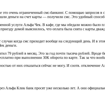
е это очень ограниченный смс-банкинг. С помощью запросов в см
ли деньги на счет карты — получили смс. Это удобный способ о
ченной услуги Альфа Чек. В кафе, где мы обедали можно было пл
по приезду домой выяснилось, что оплата была снята с карты дв
 случаи когда смс приходит вообще на следующий день. И в это
ек деньги.
ил 79 рублей в месяц. Это за год почти тысяча рублей. Вроде б
сплатно при выполнении 30К оборота по карте. Так за что вооб
ностью от них отказаться сейчас не могу. И соотв. отключение 
з Альфа Клик банк просят уже несколько лет. А они официальн