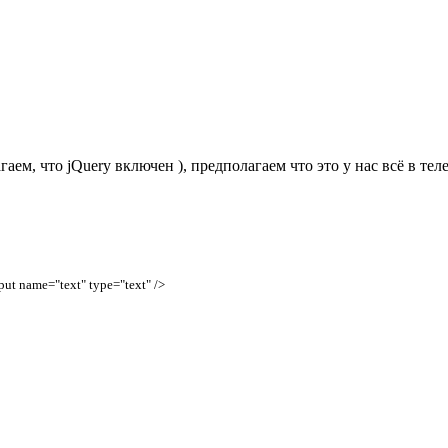
ем, что jQuery включен ), предполагаем что это у нас всё в тел
put
name
=
"text"
type
=
"text"
/
>