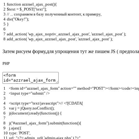
1
function
azzrael_ajax_post
(
)
{
2
$text
=
$_POST
[
"text"
]
;
3
// ... сохраняем в базу полученный контент, к примеру,
4
die
(
"Okey!"
)
;
5
}
6
7
add_action
(
'wp_ajax_nopriv_azzrael_ajax_post'
,
'azzrael_ajax_post'
)
;
8
add_action
(
'wp_ajax_azzrael_ajax_post'
,
'azzrael_ajax_post'
)
;
Затем рисуем форму,для упрощения тут же пишем JS ( предполага
PHP
1
<
form
id
=
"azzrael_ajax_form"
action
=
""
method
=
"POST"
>
<
/
form
>
<
code
>
<
in
2
<
input
type
=
"submit"
/
>
3
4
<script
type
=
"text/javascript"
>
// <![CDATA[
5
var
j
=
jQuery
.
noConflict
(
)
;
6
j
(
document
)
.
ready
(
function
(
j
)
{
7
8
j
(
"#azzrael_ajax_form"
)
.
submit
(
function
(
)
{
9
j
.
ajax
(
{
10
type
:
'POST'
,
11
url
:
"<?= admin_url( 'admin-ajax.php' ) ?>"
,