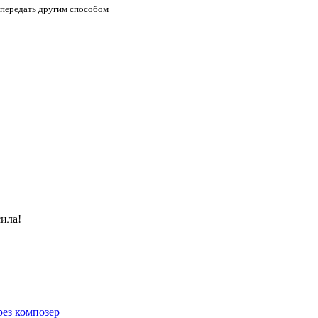
 передать другим способом
сила!
рез композер