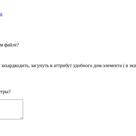
ss
ом файле?
о захардкодить, засунуть в аттрибут удобного дом-элемента ( в э
етры?