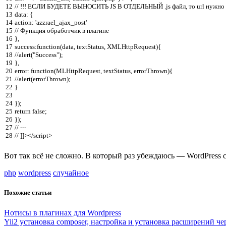
12
// !!! ЕСЛИ БУДЕТЕ ВЫНОСИТЬ JS В ОТДЕЛЬНЫЙ .js файл, то url нужно
13
data
:
{
14
action
:
'azzrael_ajax_post'
15
// Функция обработчик в плагине
16
}
,
17
success
:
function
(
data
,
textStatus
,
XMLHttpRequest
)
{
18
//alert("Success");
19
}
,
20
error
:
function
(
MLHttpRequest
,
textStatus
,
errorThrown
)
{
21
//alert(errorThrown);
22
}
23
24
}
)
;
25
return
false
;
26
}
)
;
27
// ---
28
// ]]></script>
Вот так всё не сложно. В который раз убеждаюсь — WordPress 
php
wordpress
случайное
Похожие статьи
Нотисы в плагинах для Wordpress
Yii2 установка composer, настройка и установка расширений че