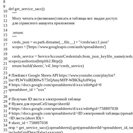
8
9
def
get_service_sacc
(
)
:
10
"""
11
Могу читать и (возможно) писать в таблицы кот. выдан доступ
12
для сервисного аккаунта приложения
13
14
:return:
15
"""
16
creds_json
=
os.path
.
dirname
(
__file__
)
+
"/creds/sacc1.json"
17
scopes
=
[
'https://www.googleapis.com/auth/spreadsheets'
]
18
19
creds_service
=
ServiceAccountCredentials
.
from_json_keyfile_name
(
creds
20
scopes
)
.
authorize
(
httplib2
.
Http
(
)
)
21
return
build
(
'sheets'
,
'v4'
,
http
=
creds_service
)
22
23
# Плейлист Google Sheets API https://www.youtube.com/playlist?
24
list=PLWVnIRD69wY75tQAmyMFP-WBKXqJx8Wpq
25
# https://docs.google.com/spreadsheets/d/xxx/edit#gid=0
26
spreadsheet_id
=
"xxx"
27
28
# Получаю ID листа в электронной таблице
29
# Нужен для repeatCell/range/sheetId
30
# https://docs.google.com/spreadsheets/d/xxx/edit#gid=758897038
31
# https://docs.google.com/spreadsheets/d/<ID электронной таблицы (spreads
32
<ID листа (sheet ID) >
33
# sheet_id = 758897038
34
resp
=
get_service_sacc
(
)
.
spreadsheets
(
)
.
get
(
spreadsheetId
=
spreadsheet_id
,
ra
35
includeGridData
=
False
)
.
execute
(
)