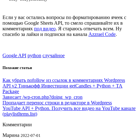
Если у вас остались вопросы по форматированию ячеек с
помощью Google Sheets API, то смело спрашивайте их в
комментариях
под видео
. Я стараюсь отвечать всем. Ну
спасибо за лайки и подписки на канала
Azzrael Code
.
Google API
python
случайное
Похожие статьи
Как убрать nofollow из ссылок в комментариях Wordpress
API v2 Тинькофф Инвестиции getCandles + Python + TA
Package
Зависает /wp-cron.php?doing_wp_cron
Пропадает перенос строки в редакторе в Wordpress
YouTube API + Python. Получить все видео на YouTube канале
(playlistItems.list)
Комментарии
Марина
2022-07-01