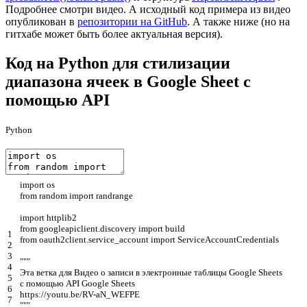
Подробнее смотри видео. А исходный код примера из видео
опубликован в
репозитории на GitHub
. А также ниже (но на
гитхабе может быть более актуальная версия).
Код на Python для стилизации
диапазона ячеек в Google Sheet с
помощью API
Python
import
os
from
random
import
randrange
import
httplib2
from
googleapiclient
.
discovery
import
build
1
from
oauth2client
.
service_account
import
ServiceAccountCredentials
2
3
"""
4
Эта ветка для Видео о записи в электронные таблицы Google Sheets
5
с помощью API Google Sheets
6
https://youtu.be/RV-aN_WEFPE
7
"""