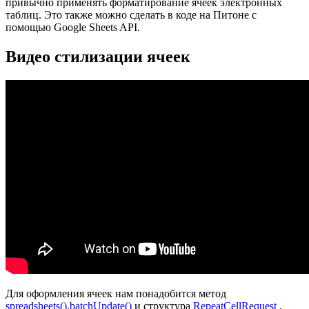
привычно применять форматирование ячеек электронных
таблиц. Это также можно сделать в коде на Питоне с
помощью Google Sheets API.
Видео стилизации ячеек
Для оформления ячеек нам понадобится метод
spreadsheets().batchUpdate()
и структура
RepeatCellRequest
.