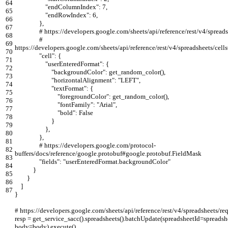
64
"endColumnIndex"
:
7
,
65
"endRowIndex"
:
6
,
66
}
,
67
# https://developers.google.com/sheets/api/reference/rest/v4/spreads
68
#
69
https://developers.google.com/sheets/api/reference/rest/v4/spreadsheets/cel
70
"cell"
:
{
71
"userEnteredFormat"
:
{
72
"backgroundColor"
:
get_random_color
(
)
,
73
"horizontalAlignment"
:
"LEFT"
,
74
"textFormat"
:
{
75
"foregroundColor"
:
get_random_color
(
)
,
76
"fontFamily"
:
"Arial"
,
77
"bold"
:
False
78
}
79
}
,
80
}
,
81
# https://developers.google.com/protocol-
82
buffers/docs/reference/google.protobuf#google.protobuf.FieldMask
83
"fields"
:
"userEnteredFormat.backgroundColor"
84
}
85
}
86
]
87
}
# https://developers.google.com/sheets/api/reference/rest/v4/spreadsheets/re
resp
=
get_service_sacc
(
)
.
spreadsheets
(
)
.
batchUpdate
(
spreadsheetId
=
spreadsh
body
=
body
)
.
execute
(
)