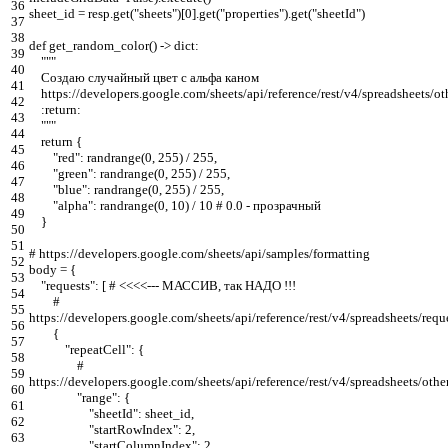
36
sheet_id
=
resp
.
get
(
"sheets"
)
[
0
]
.
get
(
"properties"
)
.
get
(
"sheetId"
)
37
38
def
get_random_color
(
)
-
>
dict
:
39
"""
40
Создаю случайный цвет с альфа каном
41
https://developers.google.com/sheets/api/reference/rest/v4/spreadsheets/o
42
:return:
43
"""
44
return
{
45
"red"
:
randrange
(
0
,
255
)
/
255
,
46
"green"
:
randrange
(
0
,
255
)
/
255
,
47
"blue"
:
randrange
(
0
,
255
)
/
255
,
48
"alpha"
:
randrange
(
0
,
10
)
/
10
# 0.0 - прозрачный
49
}
50
51
# https://developers.google.com/sheets/api/samples/formatting
52
body
=
{
53
"requests"
:
[
# <<<<--- МАССИВ, так НАДО !!!
54
#
55
https://developers.google.com/sheets/api/reference/rest/v4/spreadsheets/requ
56
{
57
"repeatCell"
:
{
58
#
59
https://developers.google.com/sheets/api/reference/rest/v4/spreadsheets/ot
60
"range"
:
{
61
"sheetId"
:
sheet_id
,
62
"startRowIndex"
:
2
,
63
"startColumnIndex"
:
2
,