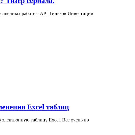
 Тизер сериала.
освященных работе с API Тиньков Инвестиции
менения Excel таблиц
в электронную таблицу Excel. Все очень пр