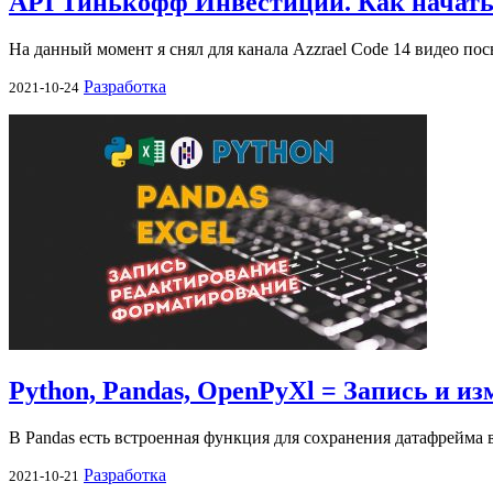
API Тинькофф Инвестиции. Как начать?
На данный момент я снял для канала Azzrael Code 14 видео п
Разработка
2021-10-24
Python, Pandas, OpenPyXl = Запись и из
В Pandas есть встроенная функция для сохранения датафрейма 
Разработка
2021-10-21